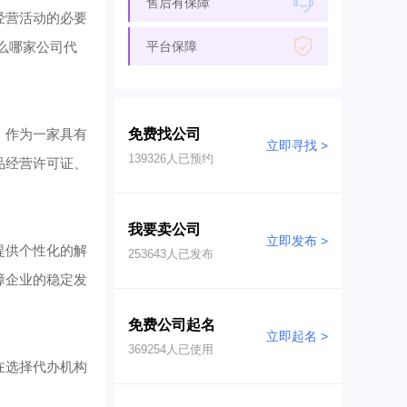
售后有保障
经营活动的必要
么哪家公司代
平台保障
。作为一家具有
免费找公司
立即寻找 >
139326
人已预约
品经营许可证、
我要卖公司
立即发布 >
提供个性化的解
253643
人已发布
障企业的稳定发
免费公司起名
立即起名 >
369254
人已使用
在选择代办机构