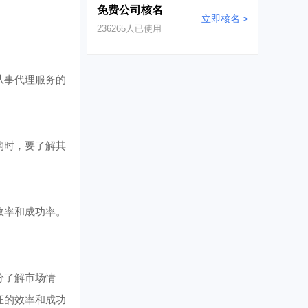
免费公司核名
立即核名 >
236265
人已使用
从事代理服务的
构时，要了解其
效率和成功率。
。
分了解市场情
证的效率和成功